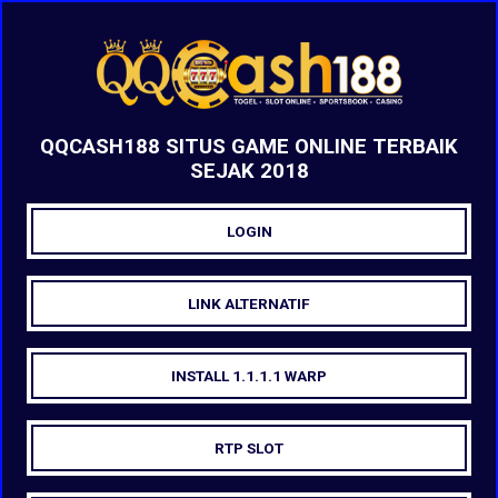
QQCASH188 SITUS GAME ONLINE TERBAIK
SEJAK 2018
LOGIN
LINK ALTERNATIF
INSTALL 1.1.1.1 WARP
RTP SLOT