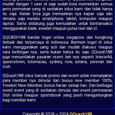
mudah dengan 1 user id saja sudah bisa memainkan semua
jenis permainan yang di sediakan situs kami dan tidak hanya
itu saja. Kalian bisa juga memainkan nya kapan saja dan
dimana saja melalui smartphone, tablet, komputer maupun
laptop. Serta didukung juga kemudahan untuk bertransaksi
menggunakan bank, ewallet maupun pulsa tsel dan xl.
QQCASH188 bandar togel online singapore dan hongkong
terbaik dan terpercaya di indonesia. Bermain togel di situs
kami menggunakan uang asli dan mudah diakses maupun
cara bettingan nya, serta bukan hanya itu saja. QQcash188
juga menyediakan pasaran resmi lain nya seperti loterie4d,
queenstown, totomacau, sydney, nsw, astana, yerevan dan
irish.
QQcash188 situs banyak promo dan event untuk memanjakan
para member nya dimulai dari bonus new member 100%,
Freebet New Member, bonus harian setiap hari. Dan berbagai
event event yang di sediakan dimulai dari event permaianan
Slot online maupun sportsbook yang pasti menguntungkan
bagi member kami.
Copyright © 2018 ~ 2024
QQcash188
.